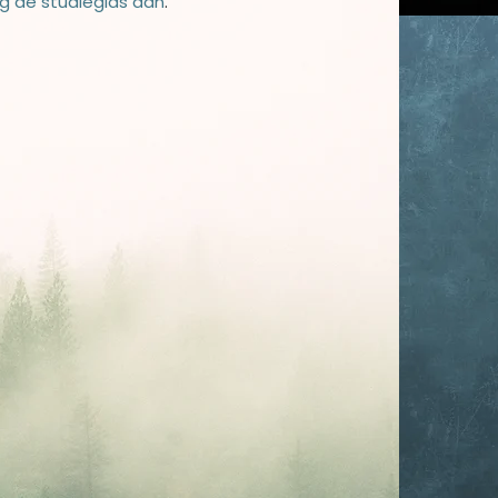
g de studiegids aan
.