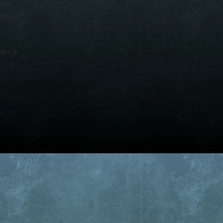
ook
gie
en je