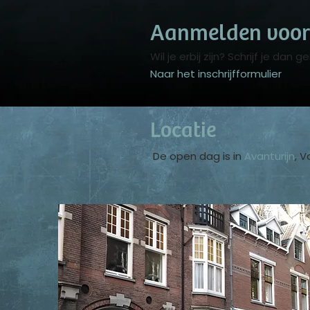
Aanmelden voor
Wil je erbij zijn? Schrijf je dan g
Naar het inschrijfformulier
Locatie
De open dag is in
Avanturijn
, 