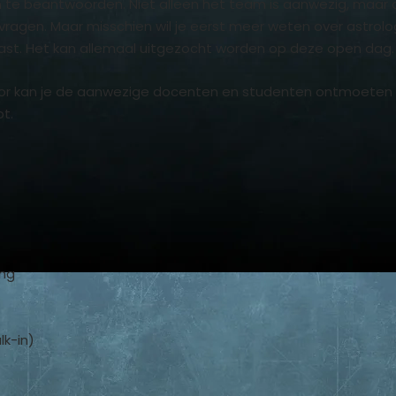
en te beantwoorden. Niet alleen het team is aanwezig, maar 
ragen. Maar misschien wil je eerst meer weten over astrolo
e past. Het kan allemaal uitgezocht worden op deze open dag.
or kan je de aanwezige docenten en studenten ontmoeten 
bt.
ing
lk-in)