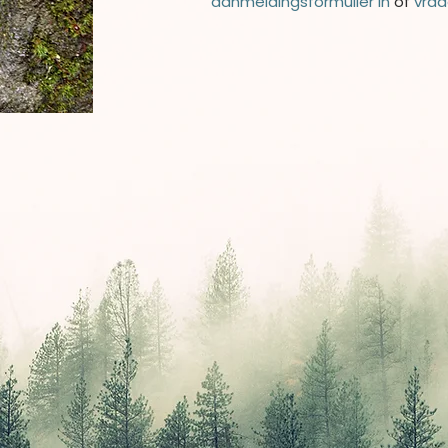
aanmeldingsformulier in
of
vraa