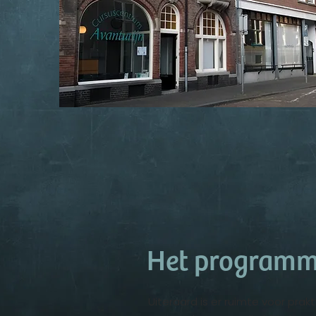
Het program
Uiteraard is er ruimte voor prak