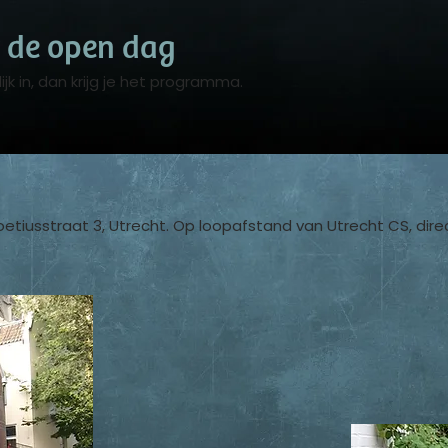
 de open dag
elijk in, dan krijg je het programma.
Voetiusstraat 3, Utrecht. Op loopafstand van Utrecht CS, dir