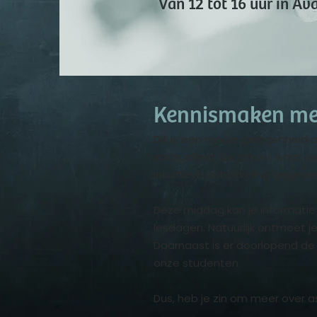
Van 12 tot 16 uur in Ava
Kennismaken met
Dit is een mooie gelegenheid o
spiritualiteit. De school waar
intuïtieve ontwikkeling gegeve
Deze middag kan je informatie k
lesdagen. Natuurlijk ontmoet j
Daarnaast is er doorlopend de
onze studenten.
Dus, heb je zin om meer over 