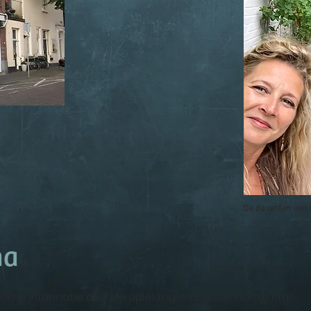
De docenten van 
ma
tische informatie over de opleiding en voldoende tijd om