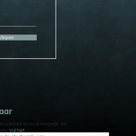
chrijven
aar
udiejaar is nu al mogelijk. De
nen.
Vul het