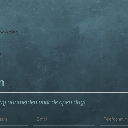
wikkeling
n
n
raag aanmelden voor de open dag!